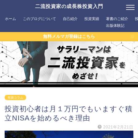
二流投資家の成長株投資入門
ホーム
このブログについて
自己紹介
投資実績
著書のご紹介
出版体験記
無料メルマガ登録はこちら
投資コラム
投資初心者は月１万円でもいますぐ積
立NISAを始めるべき理由
2021年2月21日