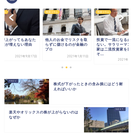
コラム
投資コラム
投資コラム
価が上がってもあなた
他人のお金でリスクを取
投資で一流になる必
資産が増えない理由
らずに儲けるのが金融の
ない。サラリーマン
プロ
家は二流投資家を目
そ...
2021年9月17日
2021年1月11日
2021年1
株式が下がったときの含み損にはどう耐
えればいいか
楽天やオリックスの株が上がらないのは
なぜか